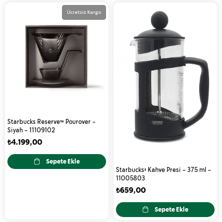
Ücretsiz Kargo
Starbucks Reserve™ Pourover -
Siyah - 11109102
₺4.199,00
Sepete Ekle
Starbucks® Kahve Presi - 375 ml -
11005803
₺659,00
Sepete Ekle