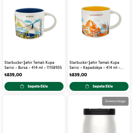
Starbucks® Şehir Temalı Kupa
Starbucks® Şehir Temalı Kupa
Serisi - Bursa - 414 ml - 11158935
Serisi - Kapadokya - 414 ml -
11158937
₺839,00
₺839,00
Sepete Ekle
Sepete Ekle
Ücretsiz Kargo