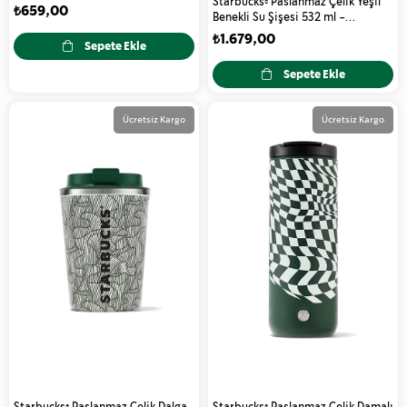
Starbucks® Paslanmaz Çelik Yeşil
₺659,00
Benekli Su Şişesi 532 ml -
11139803
₺1.679,00
Sepete Ekle
Sepete Ekle
Ücretsiz Kargo
Ücretsiz Kargo