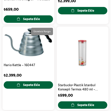
₺2.399,00
₺659,00
Sepete Ekle
Sepete Ekle
Ücretsiz Kargo
Hario Kettle - 160447
₺2.399,00
Sepete Ekle
Starbucks® Plastik İstanbul
Konsepli Termos 480 ml -
11112075
₺599,00
Sepete Ekle