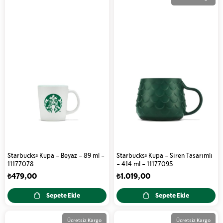
Starbucks® Kupa - Beyaz - 89 ml -
Starbucks® Kupa - Siren Tasarımlı
11177078
- 414 ml - 11177095
₺479,00
₺1.019,00
Sepete Ekle
Sepete Ekle
Ücretsiz Kargo
Ücretsiz Kargo