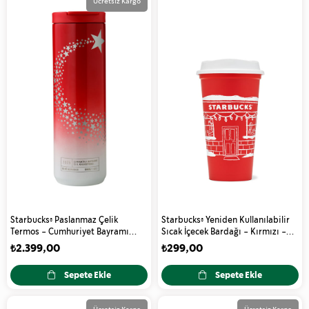
Ücretsiz Kargo
Starbucks® Paslanmaz Çelik
Starbucks® Yeniden Kullanılabilir
Termos - Cumhuriyet Bayramı
Sıcak İçecek Bardağı - Kırmızı -
2025 Tasarımlı - Kırmızı - 473 ml
473 ml - 11174468
₺2.399,00
₺299,00
- 11176690
Sepete Ekle
Sepete Ekle