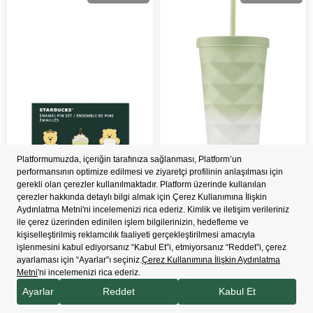
Ürün
Ürün
Starbucks® Yaz Temalı Metal 3'lü
Starbucks® Baklava Desenli
Pin Set - 11182399
Adaçayı Yeşili Çelik Soğuk İçecek
Bardağı - 562ml - 11182379
₺599,00
₺1.749,00
Sepete Ekle
Sepete Ekle
Yeni
Yeni
Ücretsiz Kargo
Ücretsiz Kargo