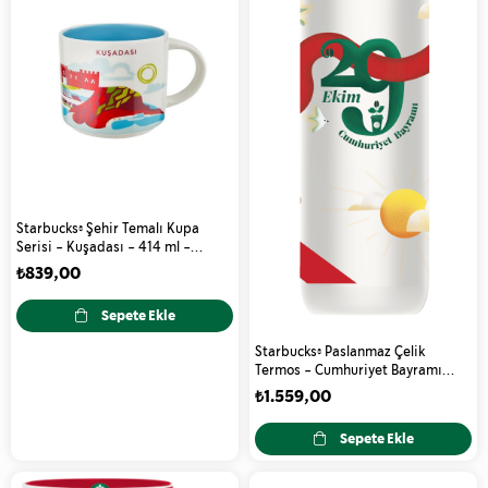
Starbucks® Şehir Temalı Kupa
Serisi - Kuşadası - 414 ml -
11157644
₺839,00
Sepete Ekle
Starbucks® Paslanmaz Çelik
Termos - Cumhuriyet Bayramı
2024 Tasarımlı - 473 ml -
₺1.559,00
11165359
Sepete Ekle