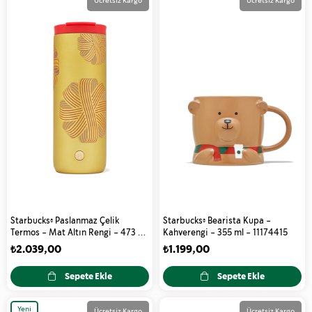
Ücretsiz Kargo
Ücretsiz Kargo
Starbucks® Paslanmaz Çelik
Starbucks® Bearista Kupa -
Termos - Mat Altın Rengi - 473 ml
Kahverengi - 355 ml - 11174415
- 11174911
₺2.039,00
₺1.199,00
Sepete Ekle
Sepete Ekle
Yeni
Ücretsiz Kargo
Ücretsiz Kargo