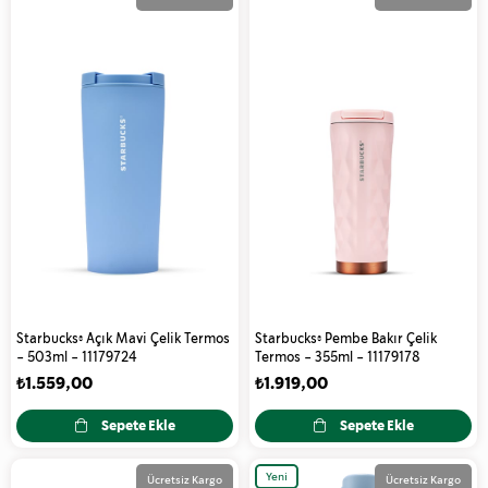
Starbucks® Açık Mavi Çelik Termos
Starbucks® Pembe Bakır Çelik
- 503ml - 11179724
Termos - 355ml - 11179178
₺1.559,00
₺1.919,00
Sepete Ekle
Sepete Ekle
Yeni
Ücretsiz Kargo
Ücretsiz Kargo