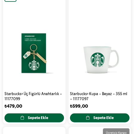
Ürün
Starbucks® Üç Figürlü Anahtarlık -
Starbucks® Kupa - Beyaz - 355 ml
11177099
- 11177097
₺479,00
₺599,00
Sepete Ekle
Sepete Ekle
Ücretsiz Kargo