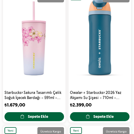
Ürün
Starbucks® Sakura Tasarımlı Çelik
Owala® + Starbucks® 2026 Yaz
Soğuk İçecek Bardağı - 591ml -
Akşamı Su Şişesi - 710ml -
11179478
11182400
₺1.679,00
₺2.399,00
Sepete Ekle
Sepete Ekle
Yeni
Yeni
Ücretsiz Kargo
Ücretsiz Kargo