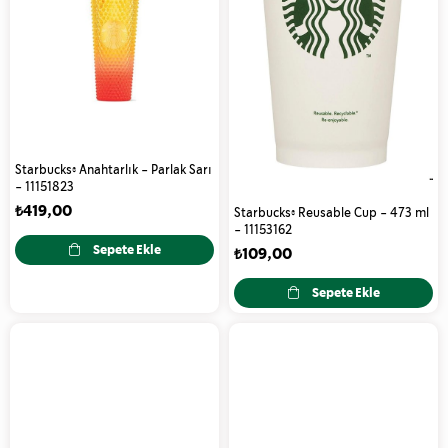
Starbucks® Anahtarlık - Parlak Sarı
- 11151823
₺419,00
Starbucks® Reusable Cup - 473 ml
- 11153162
Sepete Ekle
₺109,00
Sepete Ekle