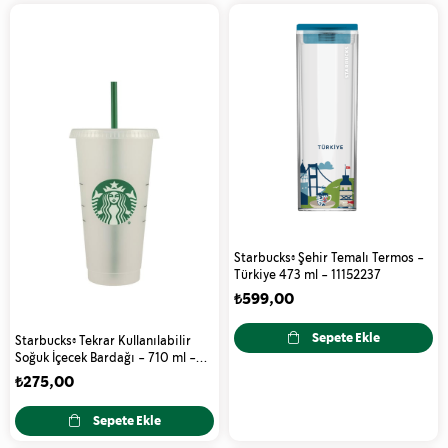
Starbucks® Şehir Temalı Termos -
Türkiye 473 ml - 11152237
₺599,00
Sepete Ekle
Starbucks® Tekrar Kullanılabilir
Soğuk İçecek Bardağı - 710 ml -
11133280
₺275,00
Sepete Ekle