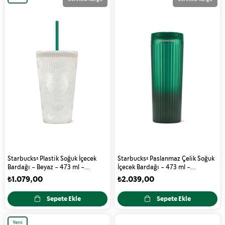
Ürün
Starbucks® Plastik Soğuk İçecek
Starbucks® Paslanmaz Çelik Soğuk
Bardağı - Beyaz - 473 ml -
İçecek Bardağı - 473 ml -
11177091
11177096
₺1.079,00
₺2.039,00
Sepete Ekle
Sepete Ekle
Yeni