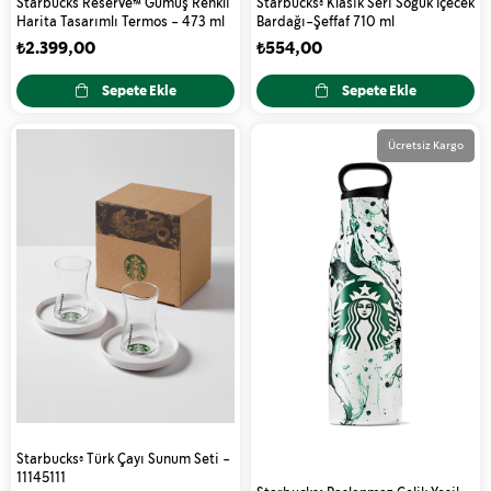
Starbucks Reserve™ Gümüş Renkli
Starbucks® Klasik Seri Soğuk İçecek
Harita Tasarımlı Termos - 473 ml
Bardağı-Şeffaf 710 ml
₺2.399,00
₺554,00
Sepete Ekle
Sepete Ekle
Ücretsiz Kargo
Starbucks® Türk Çayı Sunum Seti -
11145111