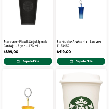
Starbucks® Plastik Soğuk Içecek
Starbucks® Anahtarlık - Lacivert -
Bardağı - Siyah - 473 ml -
11153452
11139656
₺899,00
₺419,00
Sepete Ekle
Sepete Ekle