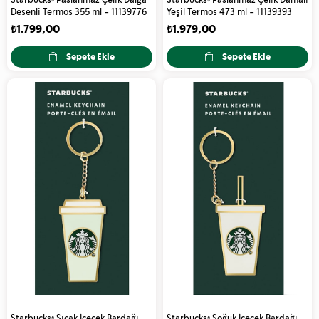
Starbucks® Paslanmaz Çelik Dalga
Starbucks® Paslanmaz Çelik Damalı
Desenli Termos 355 ml - 11139776
Yeşil Termos 473 ml - 11139393
₺1.799,00
₺1.979,00
Sepete Ekle
Sepete Ekle
Starbucks® Sıcak İçecek Bardağı
Starbucks® Soğuk İçecek Bardağı