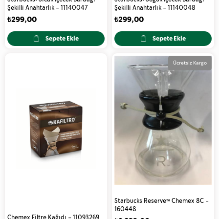
Şekilli Anahtarlık - 11140047
Şekilli Anahtarlık - 11140048
₺299,00
₺299,00
Sepete Ekle
Sepete Ekle
Ücretsiz Kargo
Starbucks Reserve™ Chemex 8C -
160448
Chemex Filtre Kağıdı - 11093269