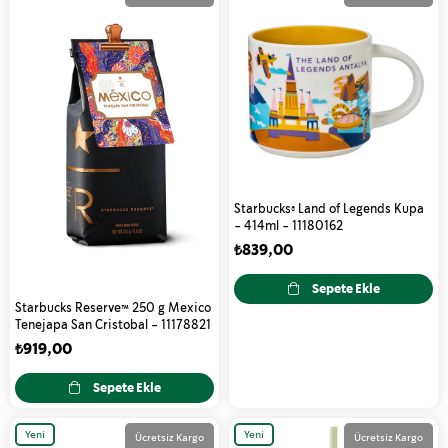
Ürün
Ürün
Starbucks® Land of Legends Kupa
- 414ml - 11180162
₺839,00
Sepete Ekle
Starbucks Reserve™ 250 g Mexico
Tenejapa San Cristobal - 11178821
₺919,00
Sepete Ekle
Yeni
Yeni
Ücretsiz Kargo
Ücretsiz Kargo