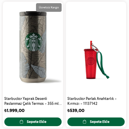
Ücretsiz Kargo
Starbucks® Yaprak Desenli
Starbucks® Parlak Anahtarlık -
Paslanmaz Çelik Termos - 355 ml -
Kırmızı - 11137142
11116828
₺1.999,00
₺539,00
Sepete Ekle
Sepete Ekle