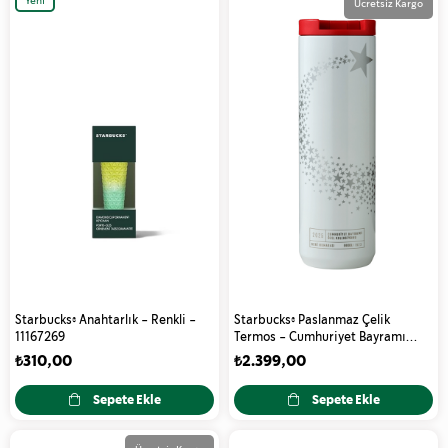
Yeni
Ücretsiz Kargo
Ürün
Starbucks® Anahtarlık - Renkli -
Starbucks® Paslanmaz Çelik
11167269
Termos - Cumhuriyet Bayramı
2025 Tasarımlı - Beyaz - 473 ml -
₺310,00
₺2.399,00
11176689
Sepete Ekle
Sepete Ekle