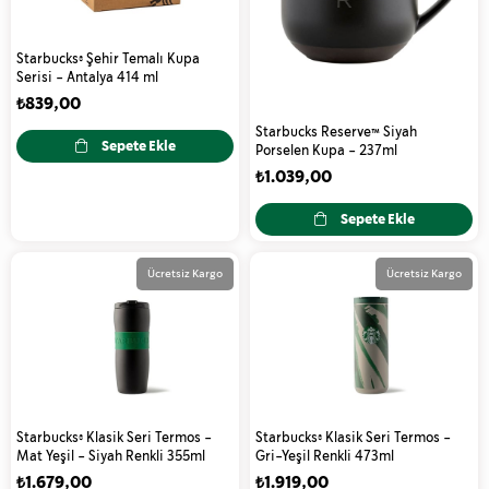
Starbucks® Şehir Temalı Kupa
Serisi - Antalya 414 ml
₺839,00
Starbucks Reserve™ Siyah
Sepete Ekle
Porselen Kupa - 237ml
₺1.039,00
Sepete Ekle
Ücretsiz Kargo
Ücretsiz Kargo
Starbucks® Klasik Seri Termos -
Starbucks® Klasik Seri Termos -
Mat Yeşil - Siyah Renkli 355ml
Gri-Yeşil Renkli 473ml
₺1.679,00
₺1.919,00