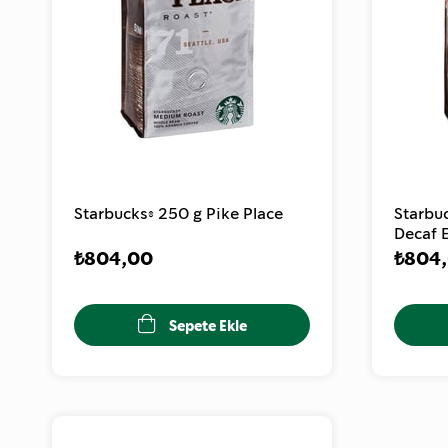
Starbucks® 250 g Pike Place
Starbu
Decaf 
₺804,00
₺804
Sepete Ekle