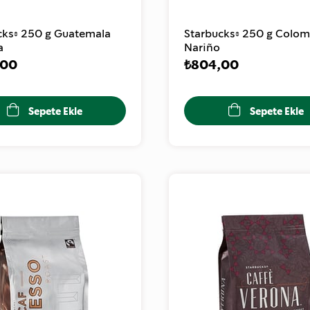
cks® 250 g Guatemala
Starbucks® 250 g Colom
a
Nariño
,00
₺804,00
Sepete Ekle
Sepete Ekle