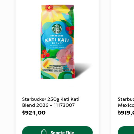
Starbucks® 250g Kati Kati
Starbu
Blend 2026 - 11173007
Mexico
- 1117
₺924,00
₺919,
Sepete Ekle