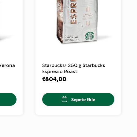
 Verona
Starbucks® 250 g Starbucks
Espresso Roast
₺804,00
Sepete Ekle