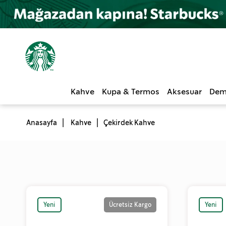
Kahve
Kupa & Termos
Aksesuar
Dem
Anasayfa
Kahve
Çekirdek Kahve
Yeni
Ücretsiz Kargo
Yeni
Ürün
Ürün