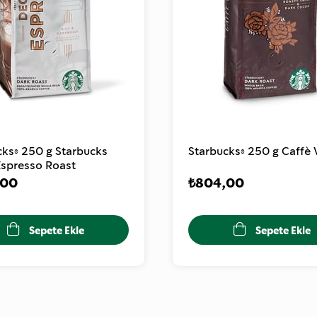
cks® 250 g Starbucks
Starbucks® 250 g Caffè
Espresso Roast
,00
₺804,00
Sepete Ekle
Sepete Ekle