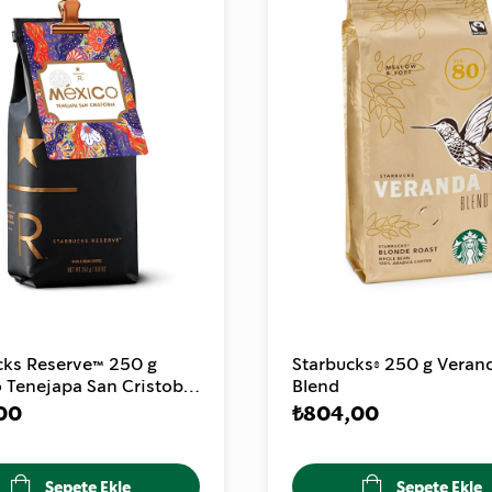
cks Reserve™ 250 g
Starbucks® 250 g Veran
 Tenejapa San Cristobal
Blend
8821
00
₺804,00
Sepete Ekle
Sepete Ekle