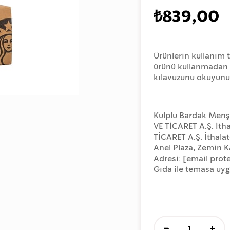
₺839,00
Ürünlerin kullanım t
ürünü kullanmadan ö
kılavuzunu okuyunu
Kulplu Bardak Menş
VE TİCARET A.Ş. İth
TİCARET A.Ş. İthala
Anel Plaza, Zemin K
Adresi:
[email prot
Gıda ile temasa uy