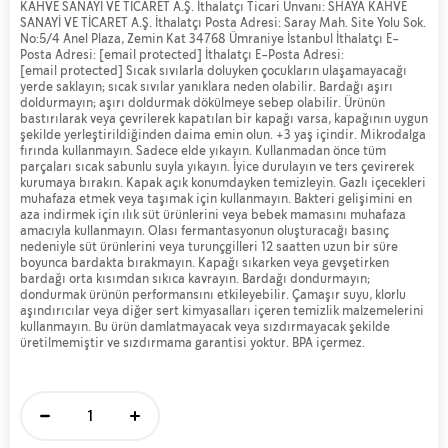
KAHVE SANAYİ VE TİCARET A.Ş. İthalatçı Ticari Unvanı: SHAYA KAHVE
SANAYİ VE TİCARET A.Ş. İthalatçı Posta Adresi: Saray Mah. Site Yolu Sok.
No:5/4 Anel Plaza, Zemin Kat 34768 Ümraniye İstanbul İthalatçı E-
Posta Adresi:
[email protected]
İthalatçı E-Posta Adresi:
[email protected]
Sıcak sıvılarla doluyken çocukların ulaşamayacağı
yerde saklayın; sıcak sıvılar yanıklara neden olabilir. Bardağı aşırı
doldurmayın; aşırı doldurmak dökülmeye sebep olabilir. Ürünün
bastırılarak veya çevrilerek kapatılan bir kapağı varsa, kapağının uygun
şekilde yerleştirildiğinden daima emin olun. +3 yaş içindir. Mikrodalga
fırında kullanmayın. Sadece elde yıkayın. Kullanmadan önce tüm
parçaları sıcak sabunlu suyla yıkayın. İyice durulayın ve ters çevirerek
kurumaya bırakın. Kapak açık konumdayken temizleyin. Gazlı içecekleri
muhafaza etmek veya taşımak için kullanmayın. Bakteri gelişimini en
aza indirmek için ılık süt ürünlerini veya bebek mamasını muhafaza
amacıyla kullanmayın. Olası fermantasyonun oluşturacağı basınç
nedeniyle süt ürünlerini veya turunçgilleri 12 saatten uzun bir süre
boyunca bardakta bırakmayın. Kapağı sıkarken veya gevşetirken
bardağı orta kısımdan sıkıca kavrayın. Bardağı dondurmayın;
dondurmak ürünün performansını etkileyebilir. Çamaşır suyu, klorlu
aşındırıcılar veya diğer sert kimyasalları içeren temizlik malzemelerini
kullanmayın. Bu ürün damlatmayacak veya sızdırmayacak şekilde
üretilmemiştir ve sızdırmama garantisi yoktur. BPA içermez.