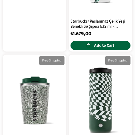
Starbucks® Paslanmaz Çelik Yeşil
Benekli Su Şişesi 532 ml -
11139803
₺1.679,00
Add to Cart
Free Shipping
Free Shipping