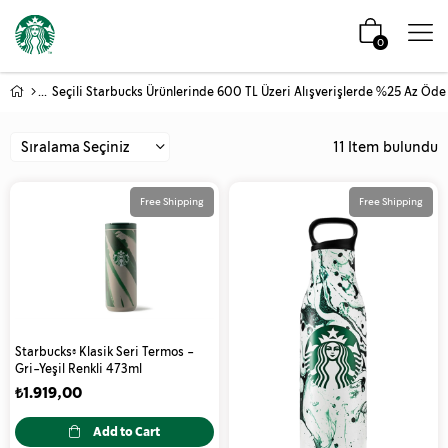
0
11 Item
Free Shipping
Free Shipping
Starbucks® Klasik Seri Termos -
Gri-Yeşil Renkli 473ml
₺1.919,00
Add to Cart