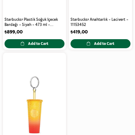
Starbucks® Plastik Soğuk Içecek
Starbucks® Anahtarlık - Lacivert -
Bardağı - Siyah - 473 ml -
11153452
11139656
₺899,00
₺419,00
Add to Cart
Add to Cart