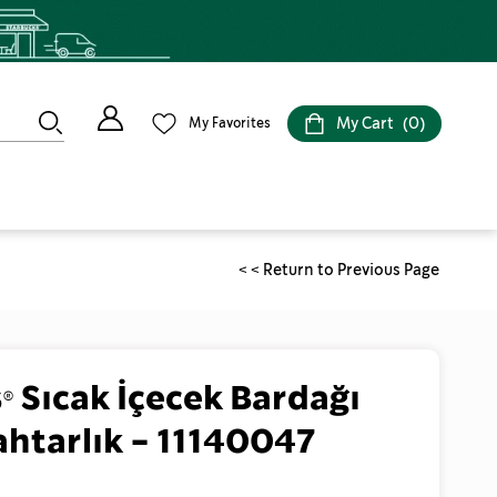
My Cart
0
My Favorites
< < Return to Previous Page
® Sıcak İçecek Bardağı
nahtarlık - 11140047