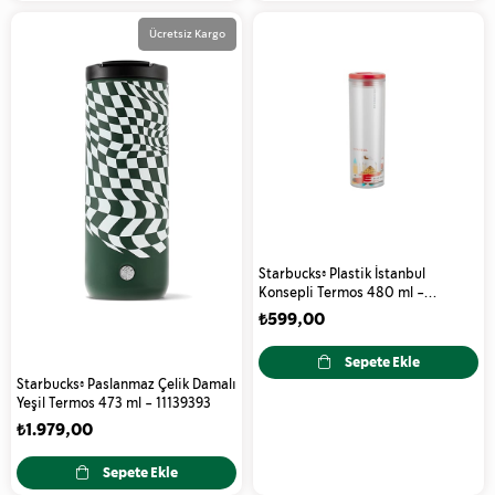
Ücretsiz Kargo
Starbucks® Plastik İstanbul
Konsepli Termos 480 ml -
11112075
₺599,00
Sepete Ekle
Starbucks® Paslanmaz Çelik Damalı
Yeşil Termos 473 ml - 11139393
₺1.979,00
Sepete Ekle