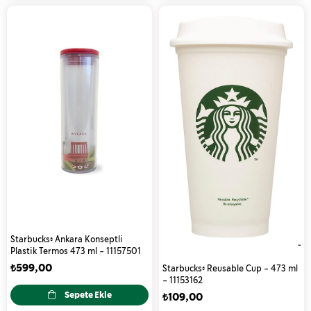
Starbucks® Ankara Konseptli
Plastik Termos 473 ml - 11157501
₺599,00
Starbucks® Reusable Cup - 473 ml
- 11153162
Sepete Ekle
₺109,00