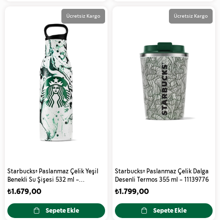
Ücretsiz Kargo
Ücretsiz Kargo
Starbucks® Paslanmaz Çelik Yeşil
Starbucks® Paslanmaz Çelik Dalga
Benekli Su Şişesi 532 ml -
Desenli Termos 355 ml - 11139776
11139803
₺1.679,00
₺1.799,00
Sepete Ekle
Sepete Ekle