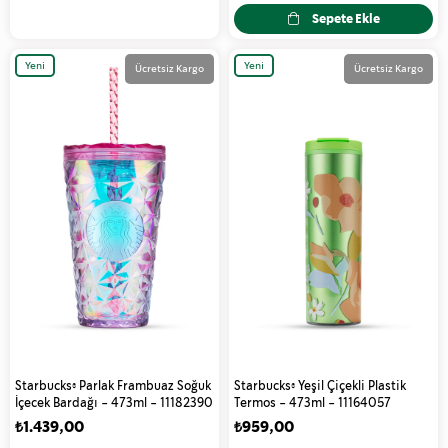
Sepete Ekle
Yeni
Yeni
Ücretsiz Kargo
Ücretsiz Kargo
Ürün
Ürün
Starbucks® Parlak Frambuaz Soğuk
Starbucks® Yeşil Çiçekli Plastik
İçecek Bardağı - 473ml - 11182390
Termos - 473ml - 11164057
₺1.439,00
₺959,00