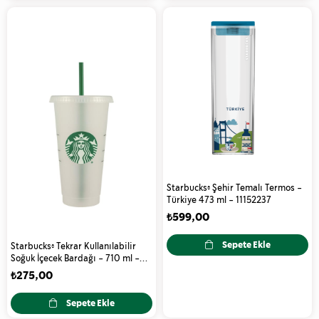
Starbucks® Şehir Temalı Termos -
Türkiye 473 ml - 11152237
₺599,00
Sepete Ekle
Starbucks® Tekrar Kullanılabilir
Soğuk İçecek Bardağı - 710 ml -
11133280
₺275,00
Sepete Ekle