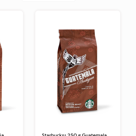
ia
Starbucks® 250 g Guatemala