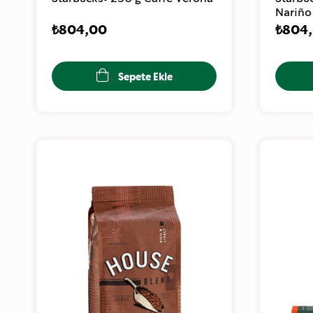
Nariño
₺804,00
₺804
Sepete Ekle