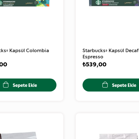
cks® Kapsül Colombia
Starbucks® Kapsül Decaf
Espresso
,00
₺539,00
Sepete Ekle
Sepete Ekle