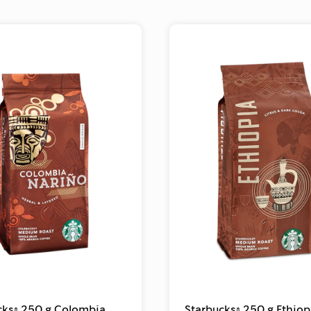
cks® 250 g Colombia
Starbucks® 250 g Ethiop