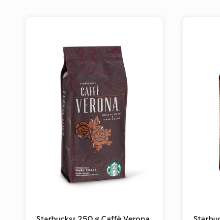
Starbucks® 250 g Caffè Verona
Starbu