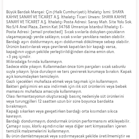
Büyük Bardak Menşei: Çin (Halk Cumhuriyeti) İthalatçı İsmi: SHAYA
KAHVE SANAYİ VE TİCARET A.Ş. İthalatçı Ticari Unvanı: SHAYA KAHVE
SANAYİ VE TİCARET A.Ş. İthalatçı Posta Adresi: Saray Mah. Site Yolu Sok.
No:5/4 Anel Plaza, Zemin Kat 34768 Ümraniye İstanbul İthalatçı E-
Posta Adresi:
[email protected]
Sıcak sıvılarla doluyken çocukların
ulaşamayacağı yerde saklayın; sıcak sıvılar yanıklara neden olabilir.
Bardağı aşırı doldurmayın; aşırı doldurmak dökülmeye sebep olabilir.
Ürünün bastırılarak veya çevrilerek kapatılan bir kapağı varsa,
kapağının uygun şekilde yerleştirildiğinden daima emin olun.
+3 yaş içindir.
Mikrodalga fırında kullanmayın.
Sadece elde yıkayın. Kullanmadan önce tüm parçaları sıcak sabunlu
suyla yıkayın. İyice durulayın ve ters çevirerek kurumaya bırakın. Kapak
açık konumdayken temizleyin.
Gazlı içecekleri muhafaza etmek veya taşımak için kullanmayın.
Bakteri gelişimini en aza indirmek için ılık süt ürünlerini veya bebek
mamasını muhafaza amacıyla kullanmayın.
Olası fermantasyonun oluşturacağı basınç nedeniyle süt ürünlerini
veya turunçgilleri 12 saatten uzun bir süre boyunca bardakta
bırakmayın.
Kapağı sıkarken veya gevşetirken bardağı orta kısımdan sıkıca
kavrayın.
Bardağı dondurmayın; dondurmak ürünün performansını etkileyebilir.
Çamaşır suyu, klorlu aşındırıcılar veya diğer sert kimyasalları içeren
temizlik malzemelerini kullanmayın.
Bu ürün damlatmayacak veya sızdırmayacak şekilde üretilmemiştir ve